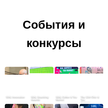
События и
конкурсы
SIAL Innovation
SIAL Snacking
SIAL Coffee & Tea
The 11th Chic &
Awards
Market
Tea
Contest