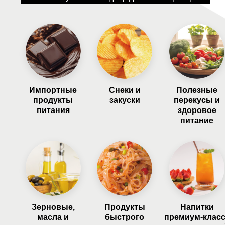
Импортные
Снеки и
Полезные
продукты
закуски
перекусы и
питания
здоровое
питание
Зерновые,
Продукты
Напитки
масла и
быстрого
премиум-клас