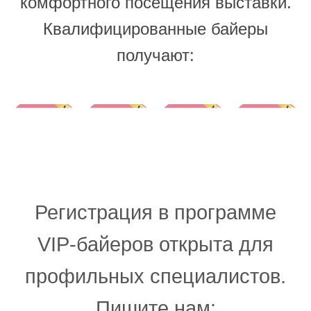
комфортного посещения выставки.
Квалифицированные байеры
получают:
Доступ в VIP-
Деловое
Приоритетный
лаунджи для
Помощь в
гостеприимство
доступ и VIP-
встреч
подборе
и комфортная
идентификация
высокого
поставщиков
среда
уровня
Регистрация в программе
VIP-байеров открыта для
профильных специалистов.
Пишите нам: