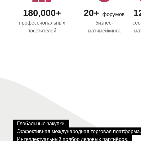
180,000+
20+
1
форумов
профессиональных
бизнес-
сес
посетителей
матчмейкинга
ма
F&B
18
вер
сект
Глобальные закупки.
Эффективная международная торговая платформа.
Интеллектуальный подбор деловых партнёров.