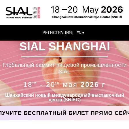
РЕГИСТРАЦИЯ
|
EN ▾
SIAL SHANGHAI
Глобальный саммит пищевой промышленности
SIAL
18
- 20
мая
2026 г
th
th
Шанхайский новый международный выставочный
центр (SNIEC)
ЛУЧИТЕ БЕСПЛАТНЫЙ БИЛЕТ ПРЯМО СЕЙ