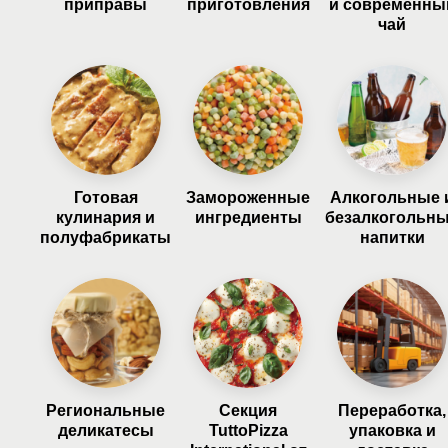
приправы
приготовления
и современны
чай
Готовая
Замороженные
Алкогольные 
кулинария и
ингредиенты
безалкогольн
полуфабрикаты
напитки
Региональные
Секция
Переработка,
деликатесы
TuttoPizza
упаковка и