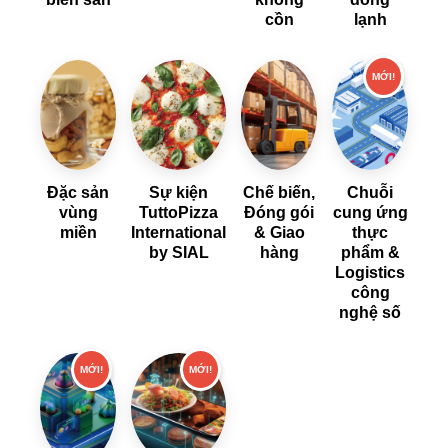
cồn
lạnh
MỚI!
Đặc sản
Sự kiện
Chế biến,
Chuỗi
vùng
TuttoPizza
Đóng gói
cung ứng
miền
International
& Giao
thực
by SIAL
hàng
phẩm &
Logistics
công
nghệ số
MỚI!
MỚI!