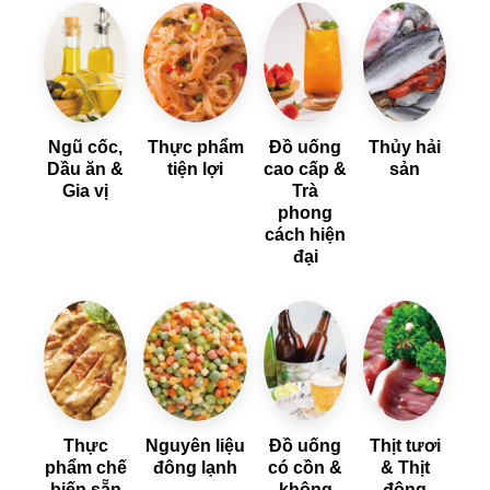
Ngũ cốc,
Thực phẩm
Đồ uống
Thủy hải
Dầu ăn &
tiện lợi
cao cấp &
sản
Gia vị
Trà
phong
cách hiện
đại
Thực
Nguyên liệu
Đồ uống
Thịt tươi
phẩm chế
đông lạnh
có cồn &
& Thịt
biến sẵn
không
đông