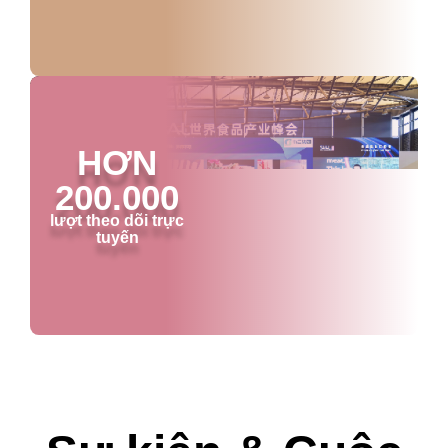
HƠN
200.000
lượt theo dõi trực
tuyến