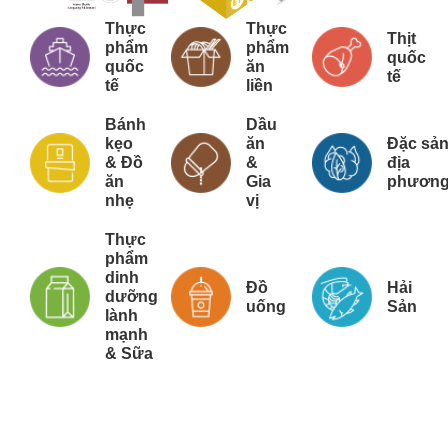
Thực
Thực
Thịt
phẩm
phẩm
quốc
quốc
ăn
tế
tế
liền
Bánh
Dầu
kẹo
ăn
Đặc sả
& Đồ
&
địa
ăn
Gia
phươn
nhẹ
vị
Thực
phẩm
dinh
Đồ
Hải
dưỡng
uống
Sản
lành
mạnh
& Sữa