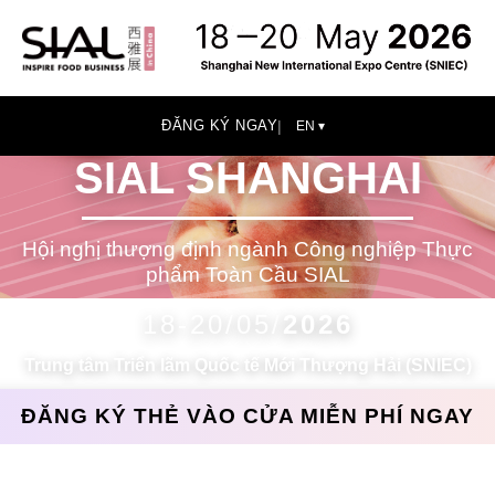
ĐĂNG KÝ NGAY
|
EN ▾
SIAL SHANGHAI
Hội nghị thượng định ngành Công nghiệp Thực
phẩm Toàn Cầu SIAL
18-20/05/
2026
Trung tâm Triển lãm Quốc tế Mới Thượng Hải (SNIEC)
ĐĂNG KÝ THẺ VÀO CỬA MIỄN PHÍ NGAY