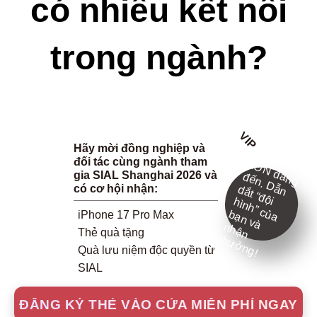
có nhiều kết nối
trong ngành?
VIP
Hãy mời đồng nghiệp và
C
ơ
h
ộ
Ớ
N
đ
n
g
ế
n
. D
n
ắ
t “đ
ộ
ìn
h
” c
a
ạ
n
v
à
h
ậ
n
ư
ở
n
g
đối tác cùng ngành tham
i L
gia SIAL Shanghai 2026 và
a
đ
ẫ
d
có cơ hội nhận:
i h
ủ
b
iPhone 17 Pro Max
n
Thẻ quà tặng
th
!
Quà lưu niệm độc quyền từ
SIAL
ĐĂNG KÝ THẺ VÀO CỬA MIỄN PHÍ NGAY