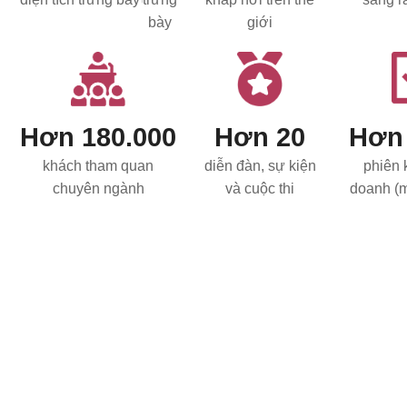
bày
giới
Hơn 180.000
Hơn 20
Hơn 
khách tham quan
diễn đàn, sự kiện
phiên 
chuyên ngành
và cuộc thi
doanh (
F&B
ngành
18
hàng
chuyên