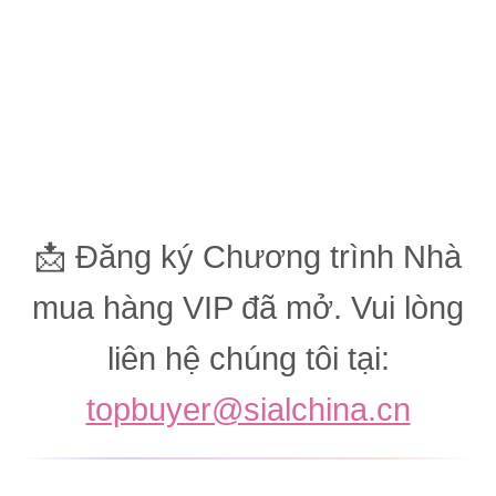
Quyền sử dụng
khu vực VIP
Dịch vụ tiếp
Quyền ưu tiên
Hỗ trợ tìm nhà
Lounge –
đón doanh
& Nhận diện
cung ứng –
Không gian
nghiệp – Đồ
VIP – Ưu tiên
Giúp nhà mua
riêng cho các
uống miễn phí
lối vào nhanh,
hàng kết nối
cuộc kết nối
và không gian
thẻ vào cửa
với nhà cung
cấp cao và các
gặp gỡ thoải
VIP
cấp phù hợp
cuộc họp kinh
mái
doanh riêng tư
📩 Đăng ký Chương trình Nhà
mua hàng VIP đã mở. Vui lòng
liên hệ chúng tôi tại:
topbuyer@sialchina.cn