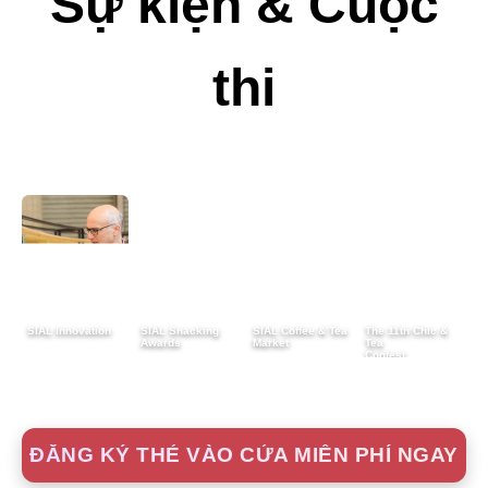
Sự kiện & Cuộc
thi
SIAL Innovation
SIAL Snacking
SIAL Coffee & Tea
The 11th Chic &
SIAL Cup Barista
SIAL Best STEAK
SIAL La Cuisine
SIAL Chinese
Awards
Market
Tea
Challenge
Awards
Restaurant-
Contest
Shanghai
ĐĂNG KÝ THẺ VÀO CỬA MIỄN PHÍ NGAY