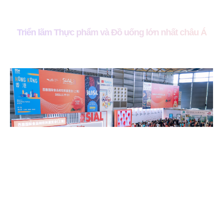
Triển lãm Thực phẩm và Đồ uống lớn nhất châu Á