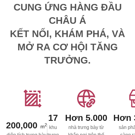
CUNG ỨNG HÀNG ĐẦU
CHÂU Á
KẾT NỐI, KHÁM PHÁ, VÀ
MỞ RA CƠ HỘI TĂNG
TRƯỞNG.
17
Hơn 5.000
Hơn 
200,000
2
m
khu
nhà trưng bày từ
sản ph
diện tích trưng bày
trưng
khắp nơi trên thế
sàng ra