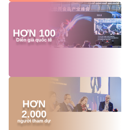
HƠN 100
Diễn giả quốc tế
HƠN
2.000
người tham dự